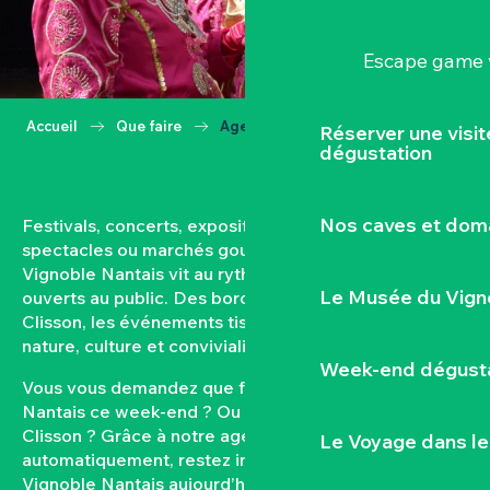
Escape game v
Accueil
Que faire
Agenda
Réserver une visi
dégustation
Nos caves et dom
Festivals, concerts, expositions, vendanges,
spectacles ou marchés gourmands… Toute l’année, le
Vignoble Nantais vit au rythme de ses rendez-vous
Le Musée du Vign
ouverts au public. Des bords de Loire aux coteaux de
Clisson, les événements tissent un lien fort entre
nature, culture et convivialité.
Week-end dégusta
Vous vous demandez que faire dans le Vignoble
Nantais ce week-end ? Ou quel est l’agenda de
Clisson ? Grâce à notre agenda mis à jour
Le Voyage dans le
automatiquement, restez informés des sorties dans le
Vignoble Nantais aujourd’hui et à venir. Filtrez par