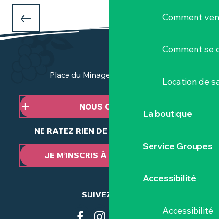
QUE FAIRE PENDANT LES VACANCES
Comment veni
D'AVRIL
à Clisson et dans le Vignoble Nantais ?
Comment se d
Place du Minage - 44190 Clisson
Location de sa
NOUS CONTACTER
La boutique
NE RATEZ RIEN DE NOTRE ACTUALITÉ
Service Groupes
JE M’INSCRIS À LA NEWSLETTER
Accessibilité
SUIVEZ-NOUS
Accessibilité