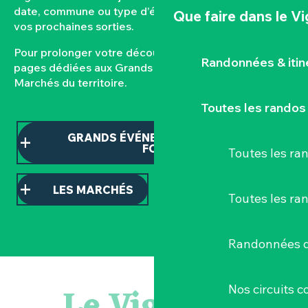
date, commune ou type d’événement pour composer
Que faire
dans le V
vos prochaines sorties.
Pour prolonger votre découverte, consultez nos
Randonnées & iti
pages dédiées aux Grands événements et aux
Marchés du territoire.
Toutes les randos
GRANDS ÉVÉNEMENTS ET TEMPS
FORTS
Toutes les r
LES MARCHÉS
Toutes les ra
Randonnées d
Balade semi nocturne en canoë-kayak
Escape game
Le Vignoble
Nos circuits 
Les essentiels du Hellfest - Visite guidée du site