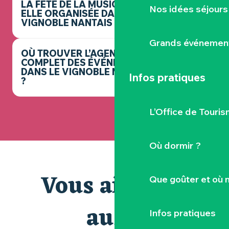
LA FÊTE DE LA MUSIQUE EST-
Nos idées séjours
ELLE ORGANISÉE DANS LE
VIGNOBLE NANTAIS ?
Grands événemen
OÙ TROUVER L’AGENDA
COMPLET DES ÉVÉNEMENTS
DANS LE VIGNOBLE NANTAIS
Infos pratiques
?
L’Office de Touris
Où dormir ?
Vous aimerez
Que goûter et où 
aussi
Infos pratiques