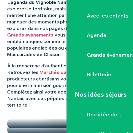
L’
agenda du Vignoble Nantais
regorge d’idées pour
explorer le territoire, mais certaines expériences
Avec les enfants
méritent une attention particulière. Pour ne rien
manquer des moments phares qui animent la région,
explorez dans nos pages dédiées : les
Agenda
Grands événements
vous révèlent les rendez-vous
emblématiques comme le
Hellfest
, les fêtes
populaires endiablées ou encore les mystérieuses
Grands événemen
Mascarades de Clisson
.
À la recherche d’authenticité et de
saveurs locales
?
Retrouvez les
Marchés du Vignoble Nantais
, où
Billetterie
producteurs et artisans vous donnent rendez-vous
pour une immersion gourmande et conviviale.
Complétez ainsi votre agenda dans le Vignoble
Nos idées séjours
Nantais avec ces pépites qui font la richesse du
territoire !
TEMPS FORTS
Une idée de...
LES MARCHÉS