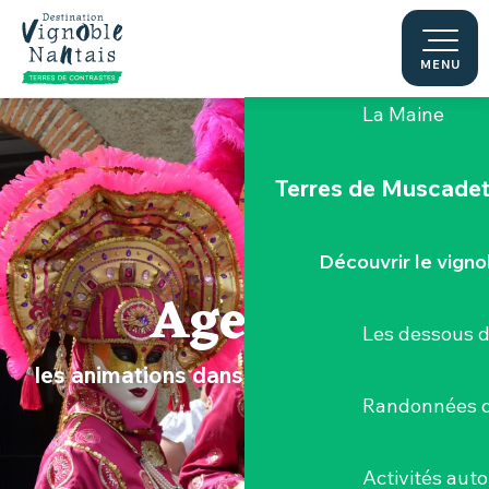
Aller
au
Le "Porte-Vue
contenu
MENU
principal
La Maine
Terres de Muscade
Découvrir le vigno
Agenda
Les dessous 
les animations dans le Vignoble Nantais
Randonnées d
Activités aut