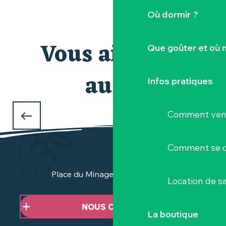
Où dormir ?
Vous aimerez
Que goûter et où 
aussi
Espace pros
Infos pratiques
VALORISER VOTRE OFFRE
Comment veni
Comment se d
Place du Minage - 44190 Clisson
Location de sa
NOUS CONTACTER
La boutique