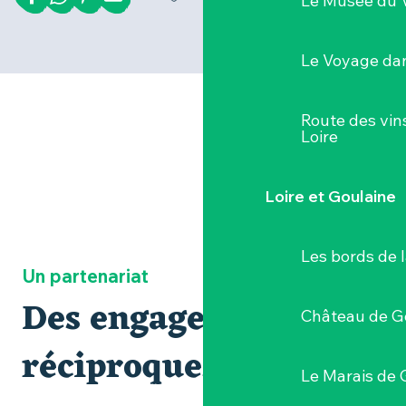
Le Musée du 
Le Voyage dan
Route des vin
Loire
Loire et Goulaine
LA CHARTE DU PARTENARIAT
Les bords de l
POURQUOI DEVENIR PARTENAIRE
Un partenariat
Des engagements
CONDITIONS DU PARTENARIAT
Château de G
FAQ
réciproques
Le Marais de 
NOUS CONTACTER