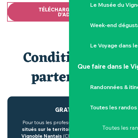
Le Musée du Vign
TÉLÉCHARGER LE BULLETIN
D'ADHÉSION
Week-end dégusta
Le Voyage dans le
Conditions du
Que faire
dans le V
partenariat
Randonnées & iti
Toutes les randos
GRATUITÉ
Pour tous les professionnels du tourisme
Toutes les r
situés sur le territoire de la Destination
Vignoble Nantais
(Clisson Sèvre et Maine