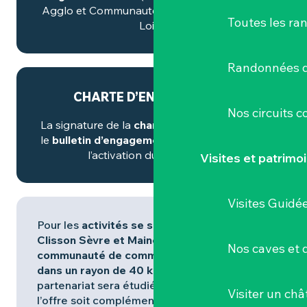
Agglo et Communauté de communes Sèvre
Toutes les ra
Loire)
Randonnées d
CHARTE D’ENGAGEMENTS
Nos circuits 
La signature de la
charte d’engagements
et
le
bulletin d’engagement
sont nécessaires à
l’activation du partenariat.
Visites et patrimo
Visites Guidé
Pour les
activités se situant en dehors de
Clisson Sèvre et Maine Agglo ou la
Nos caves et
communauté de communes Sèvre Loire
, et
dans un rayon de 40 km maximum
, le
partenariat sera étudié sous réserve que
Visiter un ch
l’offre soit complémentaire de l’offre