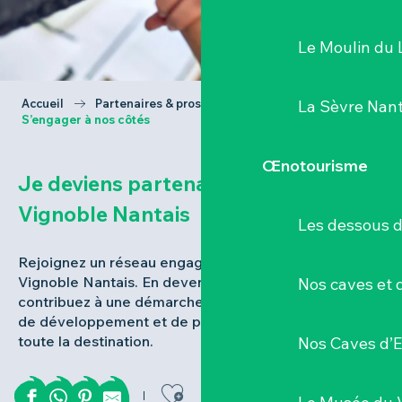
Le Moulin du 
Accueil
Partenaires & pros du territoire
La Sèvre Nant
S’engager à nos côtés
Œnotourisme
Je deviens partenaire de Destination
Vignoble Nantais
Les dessous 
Rejoignez un réseau engagé qui fait rayonner le
Vignoble Nantais. En devenant partenaire, vous
Nos caves et
contribuez à une démarche collective d’excellence,
de développement et de promotion au service de
toute la destination.
Nos Caves d’E
Ajouter aux favor