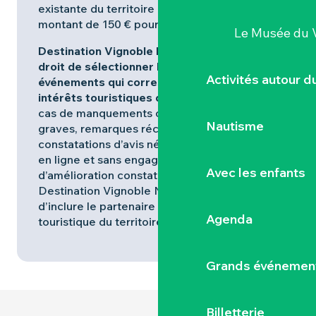
existante du territoire et du règlement d’un
montant de 150 € pour les 2 ans.
Le Musée du 
Destination Vignoble Nantais se réserve le
droit de sélectionner les partenaires/
Activités autour 
événements qui correspondent aux
intérêts touristiques de la destination
. En
cas de manquements ou de réclamations
Nautisme
graves, remarques récurrentes et
constatations d’avis négatifs très importants
en ligne et sans engagement d’action
Avec les enfants
d’amélioration constatée ou efficace,
Destination Vignoble Nantais pourra cesser
d’inclure le partenaire dans la démarche
Agenda
touristique du territoire.
Grands événemen
Billetterie