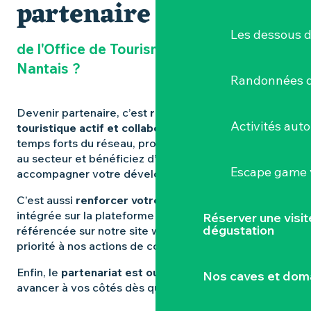
partenaire
Les dessous 
de l'Office de Tourisme du Vignoble
Nantais ?
Randonnées d
Devenir partenaire, c’est
rejoindre un réseau
Activités aut
touristique actif et collaboratif
: vous participez aux
temps forts du réseau, profitez d’une veille dédiée
au secteur et bénéficiez d’un contact privilégié pour
Escape game v
accompagner votre développement.
C’est aussi
renforcer votre visibilité
: votre offre est
intégrée sur la plateforme e-Sprit, automatiquement
Réserver une visi
dégustation
référencée sur notre site web, et vous accédez en
priorité à nos actions de communication.
Enfin, le
partenariat est ouvert toute l’année
, pour
Nos caves et dom
avancer à vos côtés dès que vous le souhaitez.
1MB