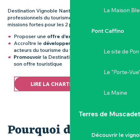
La Maison Bl
Destination Vignoble Nantais et ses partenaires
professionnels du tourisme s’engagent sur 3
missions fortes pour les 2 prochaines années :
Pont Caffino
Proposer une
offre d’excellence
pour tous
Accroître le
développement économique
des
acteurs du tourisme du vignoble nantais
Le site de Pon
Promouvoir
la Destination Vignoble Nantais et
son offre touristique
Le "Porte-Vue
763KB
LIRE LA CHARTE DE PARTENARIAT
La Maine
Terres de Muscade
Pourquoi devenir
Découvrir le vigno