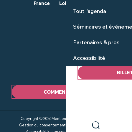
France
Loire-Atlantique
Tout l'agenda
Séminaires et événeme
Partenaires & pros
Accessibilité
BILLE
COMMENT VENIR ?
Copyright © 2026
Mentions Légales
Plan du site
CGV
Gestion du consentement
Politique de confidentialité
Accessibilité : non conforme
Service groupes