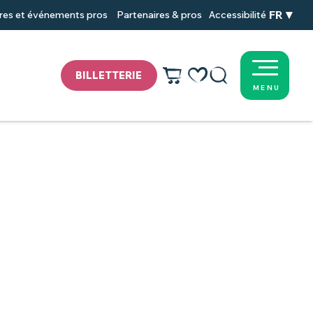
FR
res et événements pros
Partenaires & pros
Accessibilité
BILLETTERIE
MENU
Voir les favoris
Recherche