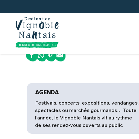
Aller
Accueil
Offres
au
contenu
Offres
Ajouter 
principal
AGENDA
Festivals, concerts, expositions, vendanges,
spectacles ou marchés gourmands… Toute
l’année, le Vignoble Nantais vit au rythme
de ses rendez-vous ouverts au public