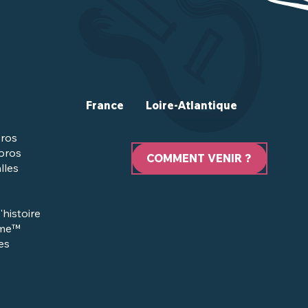
France
Loire-Atlantique
ros
 pros
COMMENT VENIR ?
lles
'histoire
sme™
es