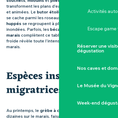
souchets
,
milouins
et
pilets
occupent les étangs. Ils
transforment les plans d’eau en scènes mouvantes
Activités aut
et animées. Le
butor étoilé
, discret et mystérieux,
se cache parmi les roseaux. Les
vanneaux
huppés
se regroupent à plusieurs sur les prairies
Escape game v
inondées. Parfois, les
bécassines des
marais
complètent ce tableau hivernal. La saison
froide révèle toute l’intensité et la richesse du
Réserver une visi
marais.
dégustation
Nos caves et dom
Espèces insolites et
migratrices
Le Musée du Vign
Week-end dégusta
Au printemps, le
grèbe à cou noir
fait halte par
dizaines sur le marais, faisant du marais de Goulaine