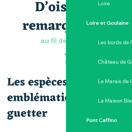
D’oiseaux
Loire
remarquables
Loire et Goulaine
au fil de l’année
Les bords de l
Château de G
Les espèces
Le Marais de 
emblématiques à
La Maison Bl
guetter
Pont Caffino