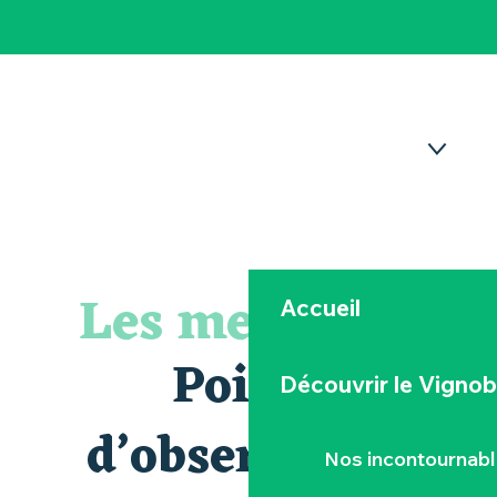
POINTS D’OBSERVATION
LES ESPÈCES
Les meilleurs
Accueil
PROLONGEZ L’EXPÉRIENCE
Points
Découvrir le Vignob
FAQ
d’observation
Nos incontournab