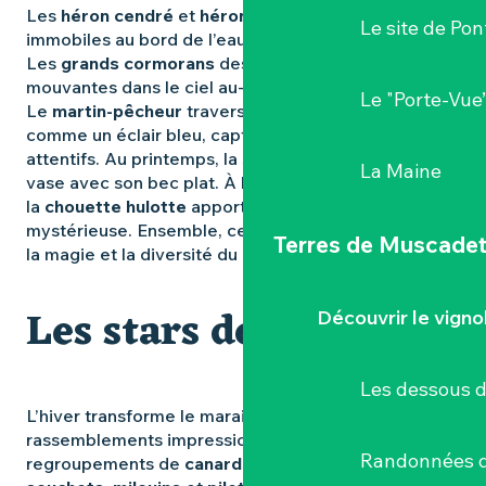
Les
héron cendré
et
héron bihoreau
se tiennent
Le site de Pon
immobiles au bord de l’eau, patients et silencieux.
Les
grands cormorans
dessinent des lignes
mouvantes dans le ciel au-dessus des étangs.
Le "Porte-Vue
Le
martin-pêcheur
traverse les étendues d’eau
comme un éclair bleu, captivant les observateurs
attentifs. Au printemps, la
spatule blanche
fouille la
La Maine
vase avec son bec plat. À la tombée du jour,
la
chouette hulotte
apporte sa présence
mystérieuse. Ensemble, ces instants révèlent toute
Terres de Muscade
la magie et la diversité du
marais de Goulaine
.
Les stars de l’hiver
Découvrir le vigno
Les dessous 
L’hiver transforme le marais en théâtre de
rassemblements impressionnants. Des
Randonnées d
regroupements de
canards