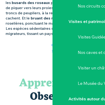
les
busards des roseaux
planent dans le ciel avant
Nos circuits 
de piquer vers leurs proies. Le
pic noir
perce les
troncs de peupliers, à la recherche d’insectes qui s’y
cachent. Et le
bruant des roseaux
anime les
Visites et patrimo
roselières, ponctuant le marais de ses chants aigus.
Les espèces sédentaires se croisent avec les
migrateurs, tissant un paysage vivant et changeant.
Visites Guidé
Nos caves et
Visiter un ch
Apprendre à
Le Musée du 
Observer
Activités autour 