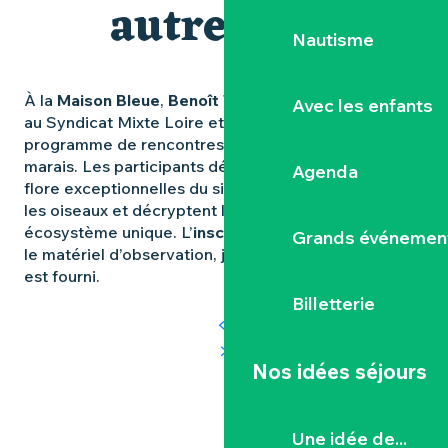
autrement
Nautisme
À la
Maison Bleue
,
Benoît Teillet
, animateur nature
Avec les enfants
au Syndicat Mixte Loire et Goulaine, propose un
programme de rencontres et de sorties autour du
marais. Les participants découvrent la faune et la
Agenda
flore exceptionnelles du site, apprennent à observer
les oiseaux et décryptent les secrets de cet
écosystème unique. L’
inscription est obligatoire
et
Grands événemen
le matériel d’observation, jumelles et longues-vues,
est fourni.
Billetterie
Nos idées séjours
Le Château de Goulaine
Une idée de...