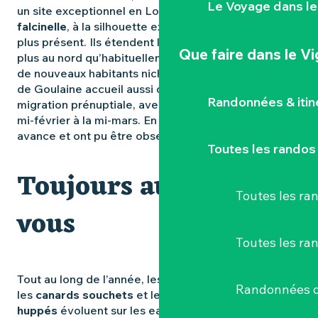
Le Voyage dans le
un site exceptionnel en Loire-Atlantique. L’
ibis
falcinelle
, à la silhouette exotique, y est de plus en
plus présent. Ils étendent leur aire de répartition
Que faire
dans le V
plus au nord qu’habituellement et deviennent ainsi
de nouveaux habitants nicheurs du marais. Le marais
de Goulaine accueil aussi des
Cigognes
, en
Randonnées & iti
migration prénuptiale, avec un pic de passage de la
mi-février à la mi-mars. En 2025, elles étaient en
avance et ont pu être observées dès la mi-janvier !
Toutes les randos
Toujours au rendez-
Toutes les r
vous
Toutes les ra
Tout au long de l’année, les
foulques macroules
,
Randonnées d
les
canards souchets
et les
grèbes
huppés
évoluent sur les eaux. Tandis que