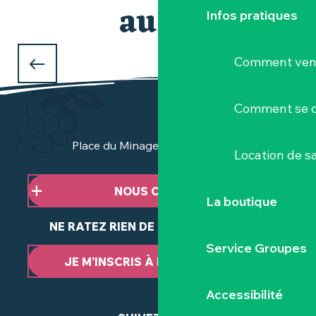
aussi
Infos pratiques
Nos incontournables
LE BELVÉDÈRE “LE PORTE-VUE”
Comment veni
à Château-Thébaud
Comment se d
Place du Minage - 44190 Clisson
Location de sa
NOUS CONTACTER
La boutique
NE RATEZ RIEN DE NOTRE ACTUALITÉ
Service Groupes
JE M’INSCRIS À LA NEWSLETTER
Accessibilité