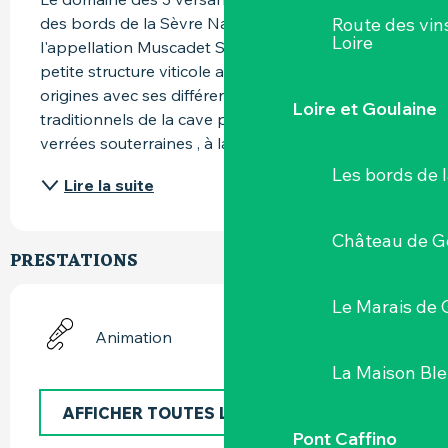
Route des vin
des bords de la Sèvre Nantaise , berceau de 
Loire
l'appellation Muscadet Sèvre et Maine. Notre 
petite structure viticole a gardé l'âme de ses 
origines avec ses différents bâtiments 
Loire et Goulaine
traditionnels de la cave pressoir et ses cuves 
verrées souterraines , à la...
Les bords de l
Lire la suite
Château de G
PRESTATIONS
Le Marais de 
Animation
La Maison Bl
AFFICHER TOUTES LES PRESTATIONS
Pont Caffino