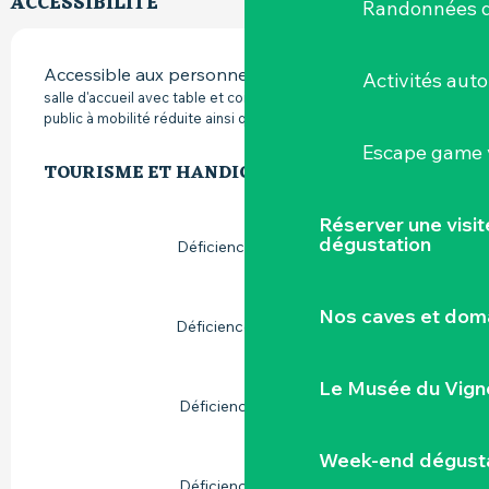
ACCESSIBILITÉ
Randonnées d
Accessible aux personnes à mobilité réduite
Activités aut
salle d'accueil avec table et coin bar équipé pour l'accueil du
public à mobilité réduite ainsi que sanitaire adapté
Escape game v
TOURISME ET HANDICAP
TOURISME ET HANDICAP
Réserver une visi
dégustation
Déficience auditive
Nos caves et dom
Déficience mentale
Le Musée du Vign
Déficience moteur
Week-end dégusta
Déficience visuelle