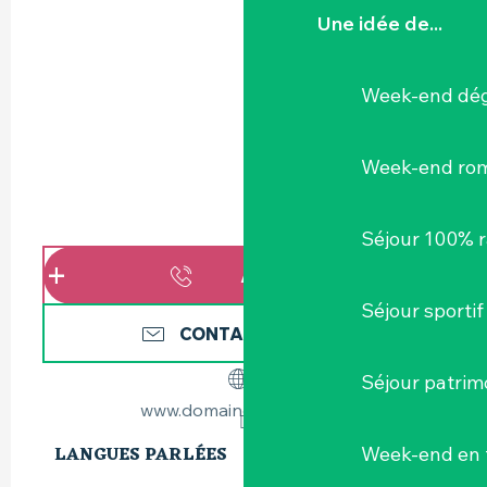
Une idée de...
Week-end dég
Week-end ro
Séjour 100% 
APPELER
Séjour sportif
CONTACTEZ-NOUS
Séjour patrim
www.domaine3versants.fr
LANGUES PARLÉES
LANGUES PARLÉES
Week-end en 