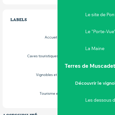
OFFRES DE PRESTATIONS
Le site de Pon
LABELS
LABELS
Le "Porte-Vue
Accueil Paysan
La Maine
Caves touristiques vignoble de Loire
Terres de Muscade
Vignobles et découvertes
Découvrir le vigno
Tourisme et handicap
Les dessous 