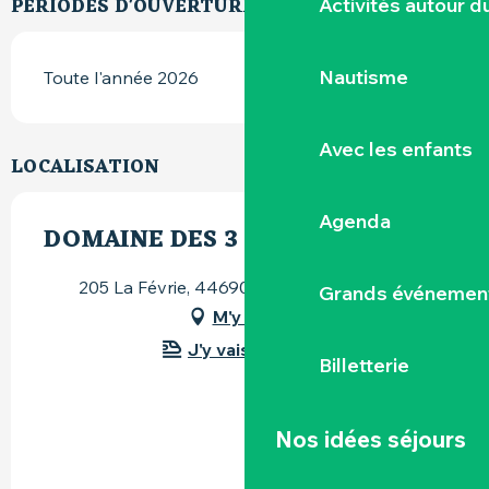
PÉRIODES D'OUVERTURE
Activités autour 
Nautisme
Toute l'année 2026
Avec les enfants
LOCALISATION
Agenda
DOMAINE DES 3 VERSANTS
205 La Févrie, 44690 Maisdon-sur-Sèvre
Grands événemen
M'y rendre
J'y vais en train !
Billetterie
Nos idées séjours