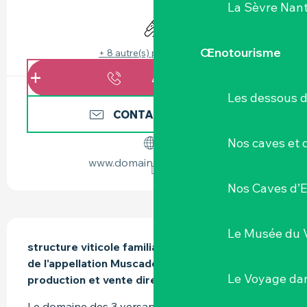
OUVERTURE ET COORDONNÉES
La Sèvre Nant
Animation
Œnotourisme
+ 8 autre(s) prestation(s)
APPELER
Les dessous 
CONTACTEZ-NOUS
Nos caves et
www.domaine3versants.fr
Nos Caves d’E
DESCRIPTION
Le Musée du 
structure viticole familiale de 3ha30  au coeur 
de l'appellation Muscadet Sèvre et Maine - 
Le Voyage dan
production et vente directe au domaine
Le domaine des 3 versants est situé sur la route 