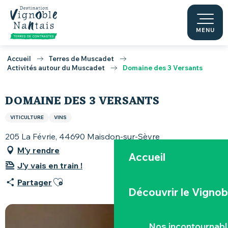
Aller
au
contenu
MENU
principal
Accueil
Terres de Muscadet
Activités autour du Muscadet
Domaine des 3 Versants
DOMAINE DES 3 VERSANTS
VITICULTURE
VINS
205 La Févrie, 44690 Maisdon-sur-Sèvre
M'y rendre
Accueil
J'y vais en train !
Ajouter aux favoris
Partager
Découvrir le Vignob
Nos incontournab