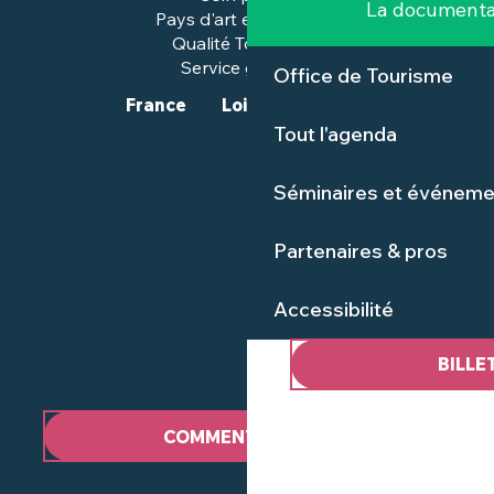
La documenta
Pays d'art et d'histoire
Qualité Tourisme™
Service groupes
Office de Tourisme
France
Loire-Atlantique
Tout l'agenda
Séminaires et événeme
Partenaires & pros
Accessibilité
BILLE
COMMENT VENIR ?