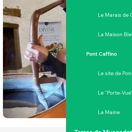
Le Marais de 
La Maison Bl
Pont Caffino
Le site de Pon
Le "Porte-Vue
La Maine