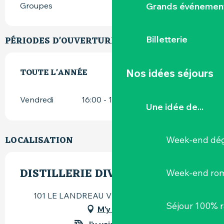
Grands événemen
Groupes
Billetterie
PÉRIODES D'OUVERTURE
TOUTE L'ANNÉE
TOUTE L'ANNÉE
Nos idées séjours
Vendredi
16:00 - 19:00
Une idée de...
LOCALISATION
Week-end dég
DISTILLERIE DIVINE
Week-end ro
101 LE LANDREAU VILLAGE, 44330 Vallet
Séjour 100% 
M'y rendre