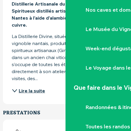
Distillerie Artisanale du Vignoble Nantais ; 
Nos caves et dom
Spiritueux distillés artisanalement au sud de 
Nantes à l'aide d'alambics traditionnels en 
cuivre.
Le Musée du Vign
La Distillerie Divine, située à Vallet dans le 
vignoble nantais, produit et commercialise des 
Week-end dégusta
spiritueux artisanaux (Gins, Malts et liqueurs) 
dans un ancien chai viticole. Marina, la distillatrice, 
s’occupe de toutes les étapes de production 
Le Voyage dans le
directement à son atelier. Elle propose des 
visites, des...
Que faire
dans le V
Lire la suite
Randonnées & iti
PRESTATIONS
Toutes les randos