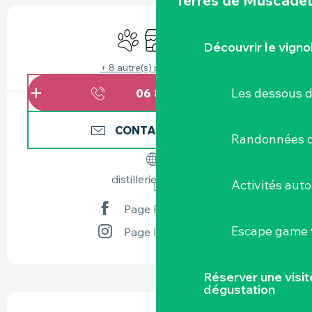
Terres de Muscade
OUVERTURE ET COORDONNÉES
Animaux acceptés
Boutique
Animation
Découvrir le vigno
+ 8 autre(s) prestation(s)
Les dessous 
06 81 52 60
▒▒
CONTACTEZ-NOUS
Randonnées d
distillerie-divine.fr
Activités aut
Page Facebook
Escape game v
Page Instagram
Réserver une visi
dégustation
DESCRIPTION