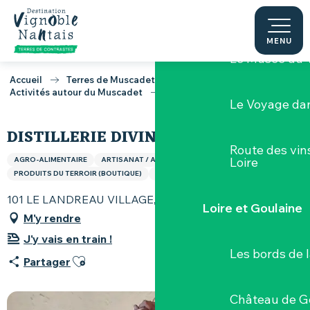
Aller
Nos Caves d’E
au
contenu
MENU
Le Musée du 
principal
Accueil
Terres de Muscadet
Activités autour du Muscadet
Distillerie Divine
Le Voyage dan
DISTILLERIE DIVINE
Route des vin
Loire
AGRO-ALIMENTAIRE
ARTISANAT / ART
PRODUITS DU TERROIR (BOUTIQUE)
SPIRITUEUX
101 LE LANDREAU VILLAGE, 44330 Vallet
Loire et Goulaine
M'y rendre
J'y vais en train !
Les bords de l
Ajouter aux favoris
Partager
Château de G