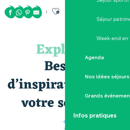
Ajouter aux favor
Séjour patrim
Appart' Clisson
Week-end en 
Cabane de la Sèvre à Saint-Fiacre-sur-Maine
Explorez
Chambres d'hôtes La Pénissière
Gîtes Le Moulin du Tail
Agenda
Nuit en tonneau au Vignoble Marchais
Besoin
Gîte Yvonne - Château de la Verrie
Domaine des Boutineries
Nos idées séjours
Gîte "Il était une fois chez mois" La Maison d'Eugénie
d’inspiration pour
Gîte l'Éperon 2 - Petite maison de vacances à Clisson fac
Le Logis du Meunier
votre séjour ?
Grands événemen
Les Villas du Parc de la Chabotterie (suite familliale)
Cabane des Ecureuils à Saint-Fiacre-sur-Maine
Infos pratiques