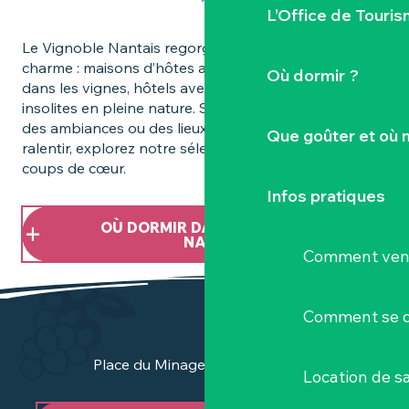
L’Office de Touris
Le Vignoble Nantais regorge d’adresses pleines de
charme : maisons d’hôtes au bord de la Sèvre, gîtes
Où dormir ?
dans les vignes, hôtels avec spa ou hébergements
insolites en pleine nature. Si vous cherchez des idées,
des ambiances ou des lieux qui donnent envie de
Que goûter et où 
ralentir, explorez notre sélection d’hébergements
coups de cœur.
Infos pratiques
OÙ DORMIR DANS LE VIGNOBLE
NANTAIS
Comment veni
Comment se d
Place du Minage - 44190 Clisson
Location de sa