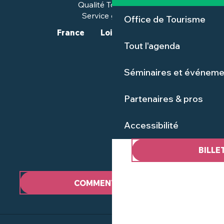
Qualité Tourisme™
Service groupes
Office de Tourisme
France
Loire-Atlantique
Tout l'agenda
Séminaires et événeme
Partenaires & pros
Accessibilité
BILLE
COMMENT VENIR ?