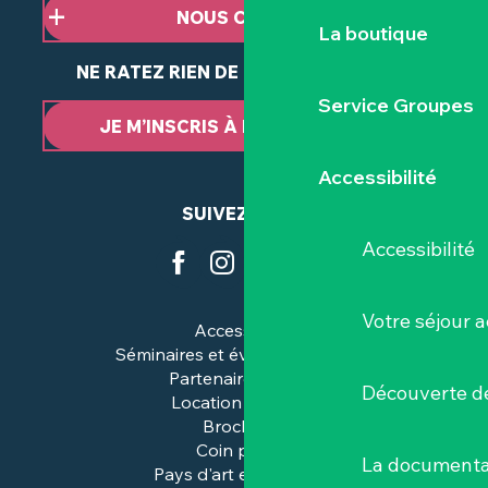
NOUS CONTACTER
La boutique
NE RATEZ RIEN DE NOTRE ACTUALITÉ
Service Groupes
JE M’INSCRIS À LA NEWSLETTER
Accessibilité
SUIVEZ-NOUS
Accessibilité
Votre séjour a
Accessibilité
Séminaires et événements pros
Partenaires & pros
Découverte de
Location de salles
Brochures
Coin presse
La documenta
Pays d'art et d'histoire