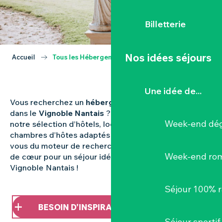
Billetterie
Nos idées séjours
Accueil
Tous les Hébergements
Une idée de...
Vous recherchez un
hébergement
à Clisson, Vallet ou
dans le
Vignoble Nantais
? Retrouvez ci-dessous
Week-end dég
notre sélection d’hôtels, locations, gîtes, camping et
chambres d’hôtes adaptés à tous vos besoins. Aidez-
vous du moteur de recherche pour choisir votre coup
Week-end ro
de cœur pour un séjour idéal dans la Destination
Vignoble Nantais !
Séjour 100% 
BESOIN D'INSPIRATION ?
Séjour sportif