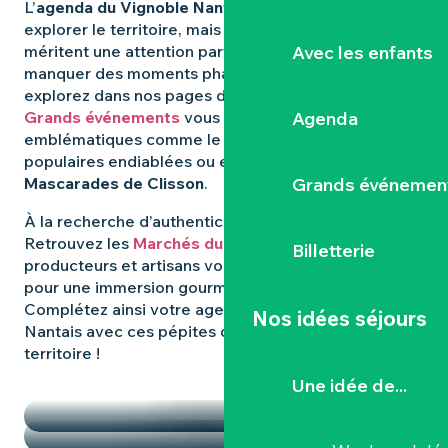
L’
agenda du Vignoble Nantais
regorge d’idées pour
explorer le territoire, mais certaines expériences
Avec les enfants
méritent une attention particulière. Pour ne rien
manquer des moments phares qui animent la région,
explorez dans nos pages dédiées : les
Agenda
Grands événements
vous révèlent les rendez-vous
emblématiques comme le
Hellfest
, les fêtes
populaires endiablées ou encore les mystérieuses
Grands événemen
Mascarades de Clisson
.
À la recherche d’authenticité et de
saveurs locales
?
Retrouvez les
Marchés du Vignoble Nantais
, où
Billetterie
producteurs et artisans vous donnent rendez-vous
pour une immersion gourmande et conviviale.
Complétez ainsi votre agenda dans le Vignoble
Nos idées séjours
Nantais avec ces pépites qui font la richesse du
territoire !
TEMPS FORTS
Une idée de...
LES MARCHÉS