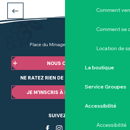
Les incontournables de l'été
Comment veni
4 EXPOSITIONS À VOIR CET ÉTÉ
à Clisson et dans le Vignoble Nantais
Comment se d
Place du Minage - 44190 Clisson
Location de sa
NOUS CONTACTER
La boutique
NE RATEZ RIEN DE NOTRE ACTUALITÉ
Service Groupes
JE M’INSCRIS À LA NEWSLETTER
Accessibilité
SUIVEZ-NOUS
Accessibilité