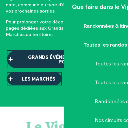
date, commune ou type d’événement pour composer
Que faire
dans le V
vos prochaines sorties.
Pour prolonger votre découverte, consultez nos
Randonnées & iti
pages dédiées aux Grands événements et aux
Marchés du territoire.
Toutes les randos
GRANDS ÉVÉNEMENTS ET TEMPS
FORTS
Toutes les r
LES MARCHÉS
Toutes les ra
Randonnées d
Sauterelles, grillons et criquets au domaine de la Garenn
Visite guidée « Histoire d'un jardin pittoresque »
Le Vignoble
Nos circuits 
« Veduta, les palais oubliés d'Italie » Thomas Jorion