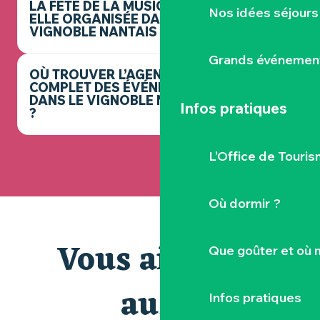
LA FÊTE DE LA MUSIQUE EST-
Nos idées séjours
ELLE ORGANISÉE DANS LE
VIGNOBLE NANTAIS ?
Grands événemen
OÙ TROUVER L’AGENDA
COMPLET DES ÉVÉNEMENTS
DANS LE VIGNOBLE NANTAIS
Infos pratiques
?
L’Office de Touris
Où dormir ?
Vous aimerez
Que goûter et où 
aussi
Infos pratiques