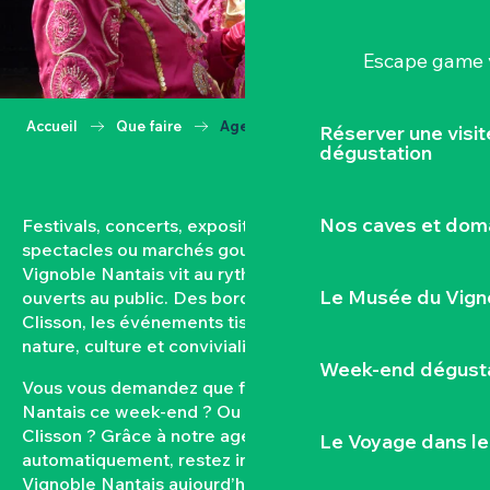
Escape game v
Accueil
Que faire
Agenda
Réserver une visi
dégustation
Nos caves et dom
Festivals, concerts, expositions, vendanges,
spectacles ou marchés gourmands… Toute l’année, le
Vignoble Nantais vit au rythme de ses rendez-vous
Le Musée du Vign
ouverts au public. Des bords de Loire aux coteaux de
Clisson, les événements tissent un lien fort entre
nature, culture et convivialité.
Week-end dégusta
Vous vous demandez que faire dans le Vignoble
Nantais ce week-end ? Ou quel est l’agenda de
Clisson ? Grâce à notre agenda mis à jour
Le Voyage dans le
automatiquement, restez informés des sorties dans le
Vignoble Nantais aujourd’hui et à venir. Filtrez par