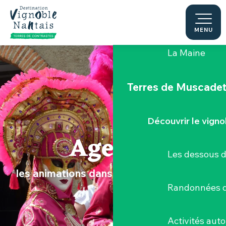
Aller
au
Le "Porte-Vue
contenu
MENU
principal
La Maine
Terres de Muscade
Découvrir le vigno
Agenda
Les dessous 
les animations dans le Vignoble Nantais
Randonnées d
Activités aut