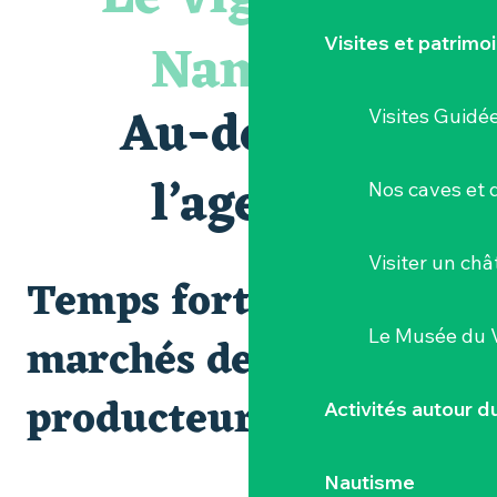
Le bleu dans tous ses états
Visites guidées expo « Veduta, les palais oubliés d'Italie »
Nantais
Visites et patrimo
Visites et dégustations
Escapade sensorielle pour enfants savants ....
Clisson gîte et couvert XIXe - XXe siècles
Au-delà de
Visites Guidé
Visite guidée « Au cœur de la forteresse »
« D'ici-là » - Danse et théâtre par la Compagnie Jusqu'à 
« Sous nos yeux », regards sur les paysages du Vignoble 
l’agenda
Nos caves et
Les Dimanches au port, 6e édition
Visiter un ch
Temps forts et
Le Musée du 
marchés de
producteurs
Activités autour 
Nautisme