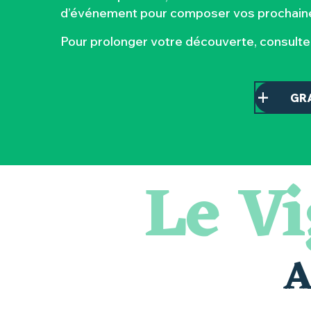
d’événement pour composer vos prochaine
Pour prolonger votre découverte, consult
GR
Le V
Visite guidée : les essentiels de Clisson
Atelier - L'herbier en cyanotype
Escapade en Muscadet au cœur du Vignoble Nantais
Visite guidée « Histoire d'un jardin pittoresque »
« Veduta, les palais oubliés d'Italie » Thomas Jorion
Le bleu dans tous ses états
A
Visites et dégustations
Atelier Cyanotype en lien avec l'exposition Veduta - Les p
Escapade sensorielle pour enfants savants ....
Visite guidée « Au cœur de la forteresse »