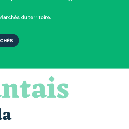
archés du territoire.
RCHÉS
ntais
da