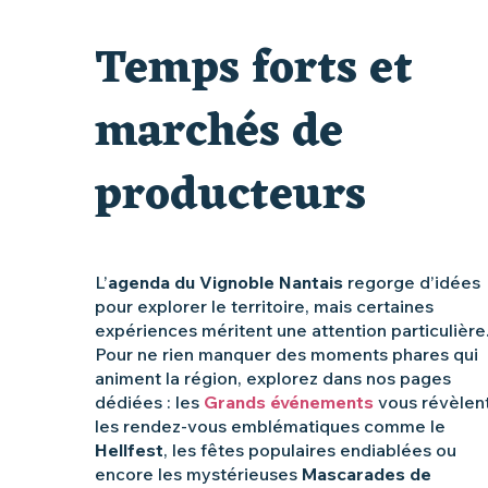
Clisson gîte et couvert XIXe - XXe siècles
Temps forts et
Balade semi nocturne en canoë-kayak
marchés de
producteurs
L’
agenda du Vignoble Nantais
regorge d’idées
pour explorer le territoire, mais certaines
expériences méritent une attention particulière
Pour ne rien manquer des moments phares qui
animent la région, explorez dans nos pages
dédiées : les
Grands événements
vous révèlen
les rendez-vous emblématiques comme le
Hellfest
, les fêtes populaires endiablées ou
encore les mystérieuses
Mascarades de