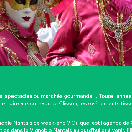
es, spectacles ou marchés gourmands… Toute l’année, 
 Loire aux coteaux de Clisson, les événements tissent
oble Nantais ce week-end ? Ou quel est l’agenda de C
es dans le Vignoble Nantais aujourd’hui et à venir. F