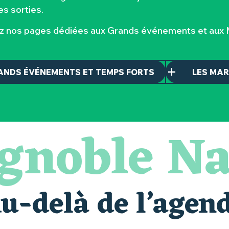
s sorties.
ez nos pages dédiées aux Grands événements et aux M
ANDS ÉVÉNEMENTS ET TEMPS FORTS
LES MA
ignoble Na
u-delà de l’agen
alais oubliés