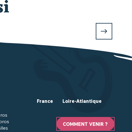
si
France
Loire-Atlantique
ros
 pros
COMMENT VENIR ?
lles