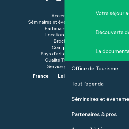
Votre séjour a
Accessibilité
Séminaires et événements pros
Partenaires & pros
Découverte de
Location de salles
Brochures
Coin presse
La documenta
Pays d'art et d'histoire
Qualité Tourisme™
Service groupes
Office de Tourisme
France
Loire-Atlantique
Tout l'agenda
Séminaires et événeme
Partenaires & pros