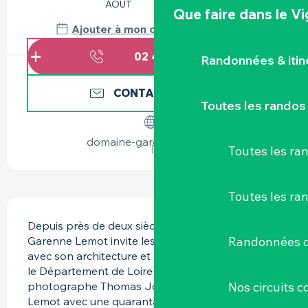
AOÛT
AOÛT
Que faire
dans le V
Ajouter à mon calendrier Google
02 40 54 75
▒▒
Randonnées & iti
CONTACTEZ-NOUS
Toutes les randos
domaine-garenne-lemot.fr
Toutes les r
Toutes les ra
DESCRIPTION
Depuis près de deux siècles, le domaine de la 
Garenne Lemot invite les artistes à dialoguer 
Randonnées d
avec son architecture et son paysage. En 2026, 
le Département de Loire-Atlantique accueille le 
photographe Thomas Jorion, qui investit la villa 
Nos circuits 
Lemot avec une quarantaine de clichés tirés de 