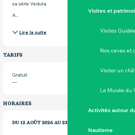
sa série Veduta.
Visites et patrimo
A...
Visites Guidé
Lire la suite
Nos caves et
TARIFS
Visiter un ch
Gratuit
—
Le Musée du 
HORAIRES
Activités autour 
DU
DU
12 AOÛT 2026
12 AOÛT 2026
AU
AU
23 AOÛT 2026
23 AOÛT 2026
Nautisme