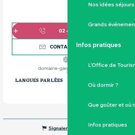
Nos idées séjours
Grands événemen
02 40 54 75
▒▒
Infos pratiques
CONTACTEZ-NOUS
L’Office de Touris
domaine-garenne-lemot.fr
LANGUES PARLÉES
LANGUES PARLÉES
Où dormir ?
Que goûter et où 
Infos pratiques
Signaler une erreur