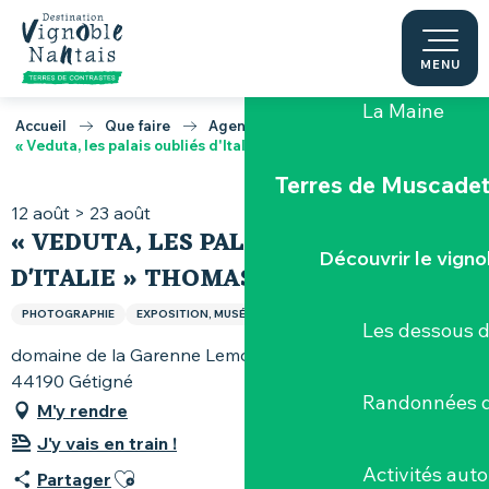
Aller
Le "Porte-Vue
au
contenu
MENU
principal
La Maine
Accueil
Que faire
Agenda
« Veduta, les palais oubliés d'Italie » Thomas Jorion
Terres de Muscade
12 août > 23 août
« VEDUTA, LES PALAIS OUBLIÉS
Découvrir le vigno
D'ITALIE » THOMAS JORION
PHOTOGRAPHIE
EXPOSITION, MUSÉE
CULTURE ET IDÉES
Les dessous 
domaine de la Garenne Lemot, avenue Xavier-Rineau,
44190 Gétigné
Randonnées d
M'y rendre
J'y vais en train !
Ajouter aux favoris
Activités aut
Partager