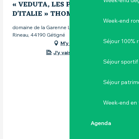
Week-end dég
« VEDUTA, LES PALAIS OUBLIÉS
D'ITALIE » THOMAS JORION
Week-end ro
domaine de la Garenne Lemot, avenue Xavier-
Rineau, 44190 Gétigné
Séjour 100% 
M'y rendre
J'y vais en train !
Séjour sportif
Séjour patrim
Week-end en 
Agenda