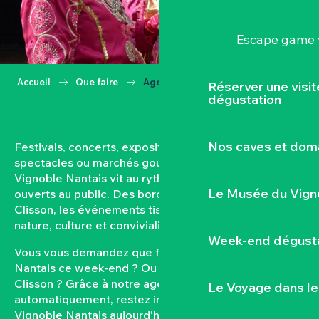
Escape game v
Accueil
Que faire
Agenda
Réserver une visi
dégustation
Nos caves et dom
Festivals, concerts, expositions, vendanges,
spectacles ou marchés gourmands… Toute l’année, le
Vignoble Nantais vit au rythme de ses rendez-vous
Le Musée du Vign
ouverts au public. Des bords de Loire aux coteaux de
Clisson, les événements tissent un lien fort entre
nature, culture et convivialité.
Week-end dégusta
Vous vous demandez que faire dans le Vignoble
Nantais ce week-end ? Ou quel est l’agenda de
Clisson ? Grâce à notre agenda mis à jour
Le Voyage dans le
automatiquement, restez informés des sorties dans le
Vignoble Nantais aujourd’hui et à venir. Filtrez par