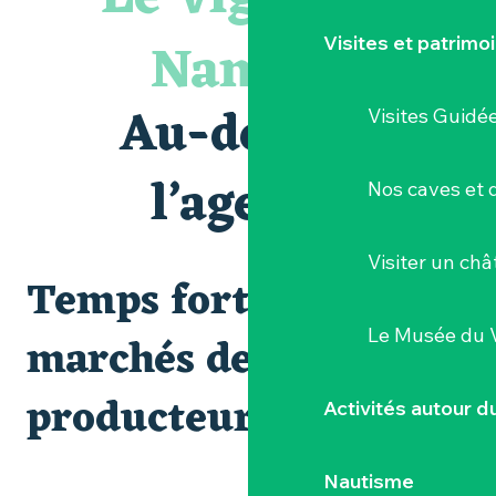
« Veduta, les palais oubliés d'Italie » Thomas Jorion
Le bleu dans tous ses états
Nantais
Visites et patrimo
Visites guidées expo « Veduta, les palais oubliés d'Italie »
Les Dimanches au port, 6e édition
Clisson gîte et couvert XIXe - XXe siècles
Au-delà de
Visites Guidé
Visite guidée « Au cœur de la forteresse »
Peintures - « La vie rêvée des oiseaux » de Claire Launay
Visite guidée : les essentiels de Clisson
l’agenda
Nos caves et
Escape game au Musée du Vignoble Nantais
Visiter un ch
Temps forts et
Le Musée du 
marchés de
producteurs
Activités autour 
Nautisme