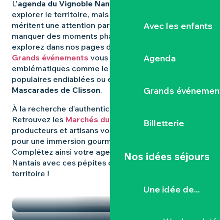
L’
agenda du Vignoble Nantais
regorge d’idées pour
explorer le territoire, mais certaines expériences
Avec les enfants
méritent une attention particulière. Pour ne rien
manquer des moments phares qui animent la région,
explorez dans nos pages dédiées : les
Agenda
Grands événements
vous révèlent les rendez-vous
emblématiques comme le
Hellfest
, les fêtes
populaires endiablées ou encore les mystérieuses
Grands événemen
Mascarades de Clisson
.
À la recherche d’authenticité et de
saveurs locales
?
Retrouvez les
Marchés du Vignoble Nantais
, où
Billetterie
producteurs et artisans vous donnent rendez-vous
pour une immersion gourmande et conviviale.
Complétez ainsi votre agenda dans le Vignoble
Nos idées séjours
Nantais avec ces pépites qui font la richesse du
territoire !
TEMPS FORTS
Une idée de...
LES MARCHÉS