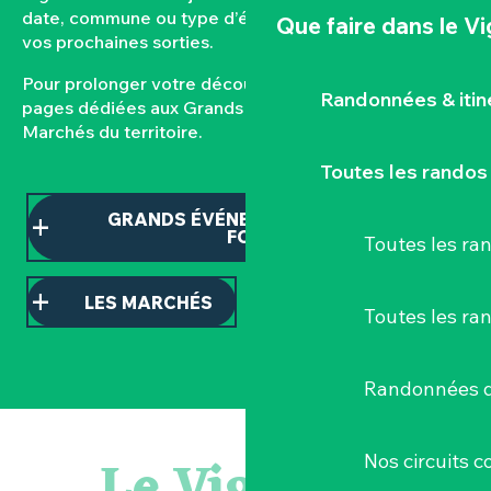
date, commune ou type d’événement pour composer
Que faire
dans le V
vos prochaines sorties.
Pour prolonger votre découverte, consultez nos
Randonnées & iti
pages dédiées aux Grands événements et aux
Marchés du territoire.
Toutes les randos
GRANDS ÉVÉNEMENTS ET TEMPS
FORTS
Toutes les r
LES MARCHÉS
Toutes les ra
Randonnées d
Visite guidée « Histoire d'un jardin pittoresque »
« Sous nos yeux », regards sur les paysages du Vignoble 
Le Vignoble
Nos circuits 
« D'ici-là » - Danse et théâtre par la Compagnie Jusqu'à 