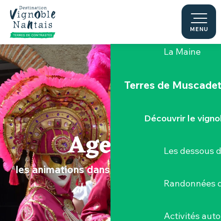
Aller
au
Le "Porte-Vue
contenu
MENU
principal
La Maine
Terres de Muscade
Découvrir le vigno
Agenda
Les dessous 
les animations dans le Vignoble Nantais
Randonnées d
Activités aut