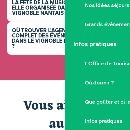
LA FÊTE DE LA MUSIQUE EST-
Nos idées séjours
ELLE ORGANISÉE DANS LE
VIGNOBLE NANTAIS ?
Grands événemen
OÙ TROUVER L’AGENDA
COMPLET DES ÉVÉNEMENTS
DANS LE VIGNOBLE NANTAIS
Infos pratiques
?
L’Office de Touris
Où dormir ?
Vous aimerez
Que goûter et où 
aussi
Infos pratiques