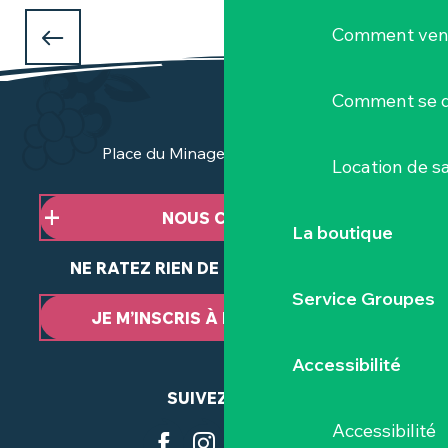
QUE FAIRE PENDANT LES VACANCES
Comment veni
D'AVRIL
à Clisson et dans le Vignoble Nantais ?
Comment se d
Place du Minage - 44190 Clisson
Location de sa
NOUS CONTACTER
La boutique
NE RATEZ RIEN DE NOTRE ACTUALITÉ
Service Groupes
JE M’INSCRIS À LA NEWSLETTER
Accessibilité
SUIVEZ-NOUS
Accessibilité