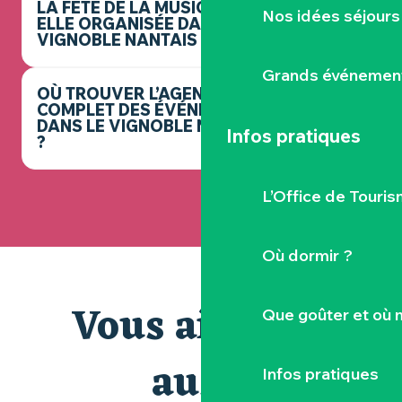
LA FÊTE DE LA MUSIQUE EST-
Nos idées séjours
ELLE ORGANISÉE DANS LE
VIGNOBLE NANTAIS ?
Grands événemen
OÙ TROUVER L’AGENDA
COMPLET DES ÉVÉNEMENTS
DANS LE VIGNOBLE NANTAIS
Infos pratiques
?
L’Office de Touris
Où dormir ?
Vous aimerez
Que goûter et où 
aussi
Infos pratiques