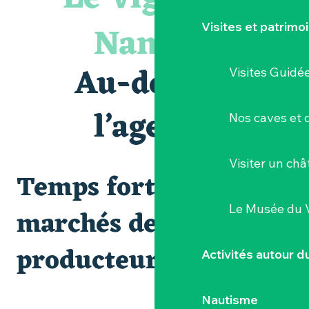
Visite guidée « Histoire d'un jardin pittoresque »
« Veduta, les palais oubliés d'Italie » Thomas Jorion
Nantais
Visites et patrimo
Le bleu dans tous ses états
Visites et dégustations
Atelier Cyanotype en lien avec l'exposition Veduta - Les p
Au-delà de
Visites Guidé
Escapade sensorielle pour enfants savants ....
Visite guidée « Au cœur de la forteresse »
Clisson gîte et couvert XIXe - XXe siècles
l’agenda
Nos caves et
Balade semi nocturne en canoë-kayak
Visiter un ch
Temps forts et
Le Musée du 
marchés de
producteurs
Activités autour 
Nautisme