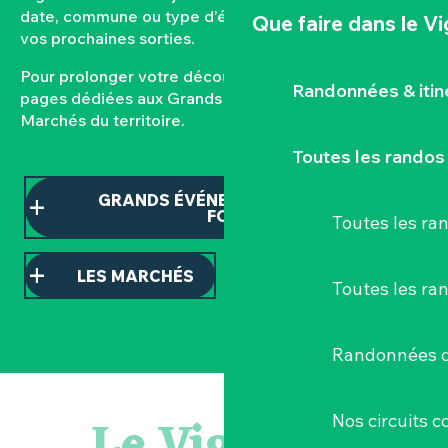
date, commune ou type d’événement pour composer
Que faire
dans le V
vos prochaines sorties.
Pour prolonger votre découverte, consultez nos
Randonnées & iti
pages dédiées aux Grands événements et aux
Marchés du territoire.
Toutes les randos
GRANDS ÉVÉNEMENTS ET TEMPS
FORTS
Toutes les r
LES MARCHÉS
Toutes les ra
Randonnées d
Escapade en Muscadet au cœur du Vignoble Nantais
Atelier - L'herbier en cyanotype
Le Vignoble
Nos circuits 
Visite guidée : les essentiels de Clisson