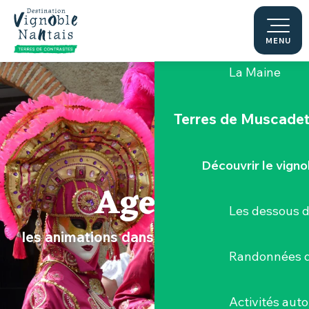
Aller
au
Le "Porte-Vue
contenu
MENU
principal
La Maine
Terres de Muscade
Découvrir le vigno
Agenda
Les dessous 
les animations dans le Vignoble Nantais
Randonnées d
Activités aut