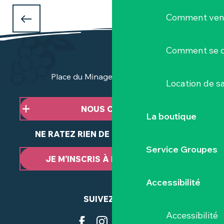
QUE FAIRE PENDANT LES VACANCES
Comment veni
D'AVRIL
à Clisson et dans le Vignoble Nantais ?
Comment se d
Place du Minage - 44190 Clisson
Location de sa
NOUS CONTACTER
La boutique
NE RATEZ RIEN DE NOTRE ACTUALITÉ
Service Groupes
JE M’INSCRIS À LA NEWSLETTER
Accessibilité
SUIVEZ-NOUS
Accessibilité