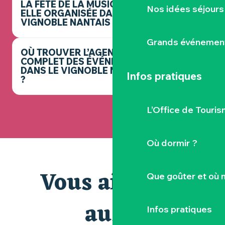
LA FÊTE DE LA MUSIQUE EST-
Nos idées séjours
ELLE ORGANISÉE DANS LE
VIGNOBLE NANTAIS ?
Grands événemen
OÙ TROUVER L’AGENDA
COMPLET DES ÉVÉNEMENTS
DANS LE VIGNOBLE NANTAIS
Infos pratiques
?
L’Office de Touris
Où dormir ?
Vous aimerez
Que goûter et où 
aussi
Infos pratiques