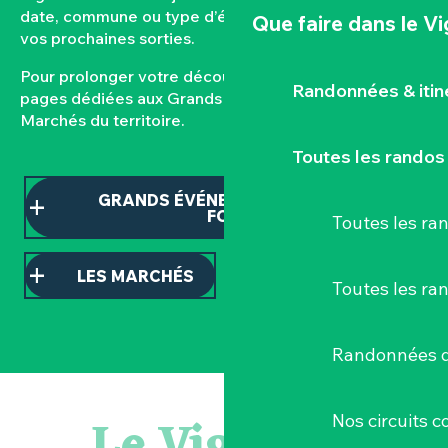
date, commune ou type d’événement pour composer
Que faire
dans le V
vos prochaines sorties.
Pour prolonger votre découverte, consultez nos
Randonnées & iti
pages dédiées aux Grands événements et aux
Marchés du territoire.
Toutes les randos
GRANDS ÉVÉNEMENTS ET TEMPS
FORTS
Toutes les r
LES MARCHÉS
Toutes les ra
Randonnées d
Balade semi nocturne en canoë-kayak
Escape game
Le Vignoble
Nos circuits 
Les essentiels du Hellfest - Visite guidée du site