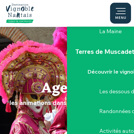
Aller
au
Le "Porte-Vue
contenu
MENU
principal
La Maine
Terres de Muscade
Découvrir le vigno
Agenda
Les dessous 
les animations dans le Vignoble Nantais
Randonnées d
Activités aut