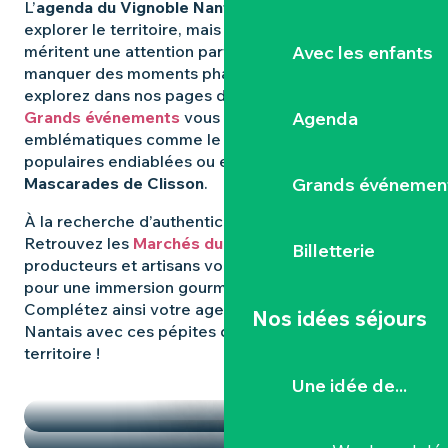
L’
agenda du Vignoble Nantais
regorge d’idées pour
explorer le territoire, mais certaines expériences
Avec les enfants
méritent une attention particulière. Pour ne rien
manquer des moments phares qui animent la région,
explorez dans nos pages dédiées : les
Agenda
Grands événements
vous révèlent les rendez-vous
emblématiques comme le
Hellfest
, les fêtes
populaires endiablées ou encore les mystérieuses
Grands événemen
Mascarades de Clisson
.
À la recherche d’authenticité et de
saveurs locales
?
Retrouvez les
Marchés du Vignoble Nantais
, où
Billetterie
producteurs et artisans vous donnent rendez-vous
pour une immersion gourmande et conviviale.
Complétez ainsi votre agenda dans le Vignoble
Nos idées séjours
Nantais avec ces pépites qui font la richesse du
territoire !
TEMPS FORTS
Une idée de...
LES MARCHÉS