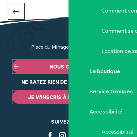
QUE FAIRE PENDANT LES VACANCES
Comment veni
D'AVRIL
à Clisson et dans le Vignoble Nantais ?
Comment se d
Place du Minage - 44190 Clisson
Location de sa
NOUS CONTACTER
La boutique
NE RATEZ RIEN DE NOTRE ACTUALITÉ
Service Groupes
JE M’INSCRIS À LA NEWSLETTER
Accessibilité
SUIVEZ-NOUS
Accessibilité