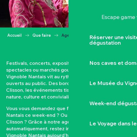
Escape game v
Accueil
Que faire
Agenda
Réserver une visi
dégustation
Nos caves et dom
Festivals, concerts, expositions, vendanges,
spectacles ou marchés gourmands… Toute l’année, le
Vignoble Nantais vit au rythme de ses rendez-vous
Le Musée du Vign
ouverts au public. Des bords de Loire aux coteaux de
Clisson, les événements tissent un lien fort entre
nature, culture et convivialité.
Week-end dégusta
Vous vous demandez que faire dans le Vignoble
Nantais ce week-end ? Ou quel est l’agenda de
Clisson ? Grâce à notre agenda mis à jour
Le Voyage dans le
automatiquement, restez informés des sorties dans le
Vignoble Nantais aujourd’hui et à venir. Filtrez par