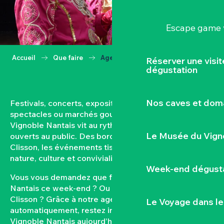
Escape game v
Accueil
Que faire
Agenda
Réserver une visi
dégustation
Nos caves et dom
Festivals, concerts, expositions, vendanges,
spectacles ou marchés gourmands… Toute l’année, le
Vignoble Nantais vit au rythme de ses rendez-vous
Le Musée du Vign
ouverts au public. Des bords de Loire aux coteaux de
Clisson, les événements tissent un lien fort entre
nature, culture et convivialité.
Week-end dégusta
Vous vous demandez que faire dans le Vignoble
Nantais ce week-end ? Ou quel est l’agenda de
Clisson ? Grâce à notre agenda mis à jour
Le Voyage dans le
automatiquement, restez informés des sorties dans le
Vignoble Nantais aujourd’hui et à venir. Filtrez par