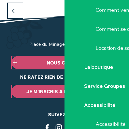
QUE FAIRE PENDANT LES VACANCES
Comment veni
D'AVRIL
à Clisson et dans le Vignoble Nantais ?
Comment se d
Place du Minage - 44190 Clisson
Location de sa
NOUS CONTACTER
La boutique
NE RATEZ RIEN DE NOTRE ACTUALITÉ
Service Groupes
JE M’INSCRIS À LA NEWSLETTER
Accessibilité
SUIVEZ-NOUS
Accessibilité