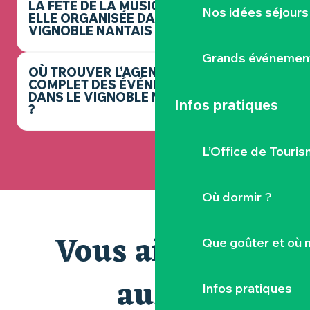
LA FÊTE DE LA MUSIQUE EST-
Nos idées séjours
ELLE ORGANISÉE DANS LE
VIGNOBLE NANTAIS ?
Grands événemen
OÙ TROUVER L’AGENDA
COMPLET DES ÉVÉNEMENTS
DANS LE VIGNOBLE NANTAIS
Infos pratiques
?
L’Office de Touris
Où dormir ?
Vous aimerez
Que goûter et où 
aussi
Infos pratiques