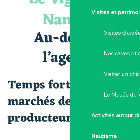
Visite guidée « Histoire d'un jardin pittoresque »
« Veduta, les palais oubliés d'Italie » Thomas Jorion
Nantais
Visites et patrimo
Le bleu dans tous ses états
Visites et dégustations
Atelier Cyanotype en lien avec l'exposition Veduta - Les p
Au-delà de
Visites Guidé
Escapade sensorielle pour enfants savants ....
Visite guidée « Au cœur de la forteresse »
Clisson gîte et couvert XIXe - XXe siècles
l’agenda
Nos caves et
Balade semi nocturne en canoë-kayak
Visiter un ch
Temps forts et
Le Musée du 
marchés de
producteurs
Activités autour 
Nautisme