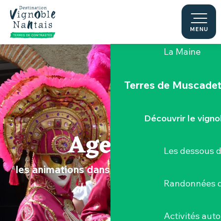
Aller
au
Le "Porte-Vue
contenu
MENU
principal
La Maine
Terres de Muscade
Découvrir le vigno
Agenda
Les dessous 
les animations dans le Vignoble Nantais
Randonnées d
Activités aut