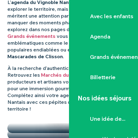
L’
agenda du Vignoble Nantais
regorge d’idées pour
explorer le territoire, mais certaines expériences
Avec les enfants
méritent une attention particulière. Pour ne rien
manquer des moments phares qui animent la région,
explorez dans nos pages dédiées : les
Agenda
Grands événements
vous révèlent les rendez-vous
emblématiques comme le
Hellfest
, les fêtes
populaires endiablées ou encore les mystérieuses
Grands événemen
Mascarades de Clisson
.
À la recherche d’authenticité et de
saveurs locales
?
Retrouvez les
Marchés du Vignoble Nantais
, où
Billetterie
producteurs et artisans vous donnent rendez-vous
pour une immersion gourmande et conviviale.
Complétez ainsi votre agenda dans le Vignoble
Nos idées séjours
Nantais avec ces pépites qui font la richesse du
territoire !
TEMPS FORTS
Une idée de...
LES MARCHÉS