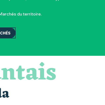
archés du territoire.
RCHÉS
ntais
da