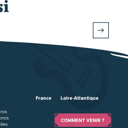
si
France
Loire-Atlantique
ros
 pros
COMMENT VENIR ?
lles