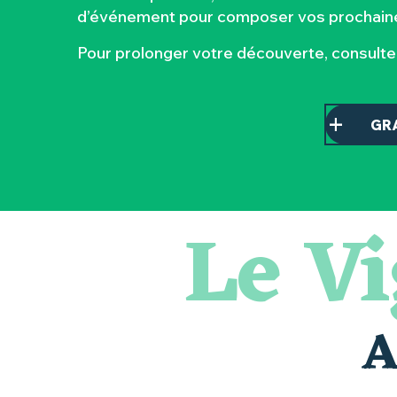
d’événement pour composer vos prochaine
Pour prolonger votre découverte, consult
GR
Le V
Escape game
Les essentiels du Hellfest - Visite guidée du site
Balade semi nocturne en canoë-kayak
« Veduta, les palais oubliés d'Italie » Thomas Jorion
Visite guidée « Histoire d'un jardin pittoresque »
Le bleu dans tous ses états
A
Visites et dégustations
Atelier Cyanotype en lien avec l'exposition Veduta - Les p
Sortie à pied de découverte du marais de Goulaine
Visite guidée « Au cœur de la forteresse »