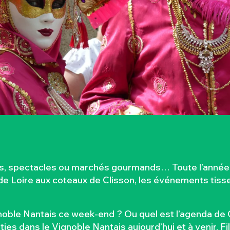
es, spectacles ou marchés gourmands… Toute l’année, 
 Loire aux coteaux de Clisson, les événements tissent
oble Nantais ce week-end ? Ou quel est l’agenda de C
es dans le Vignoble Nantais aujourd’hui et à venir. F