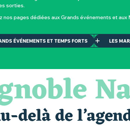
s sorties.
ez nos pages dédiées aux Grands événements et aux M
ANDS ÉVÉNEMENTS ET TEMPS FORTS
LES MA
ignoble Na
u-delà de l’agen
alais oubliés