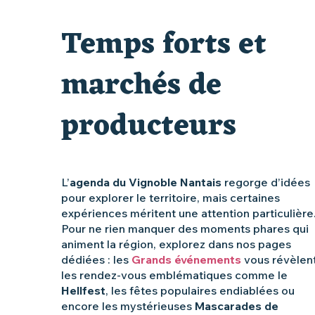
Clisson gîte et couvert XIXe - XXe siècles
Temps forts et
Vente de légumes bio
marchés de
producteurs
L’
agenda du Vignoble Nantais
regorge d’idées
pour explorer le territoire, mais certaines
expériences méritent une attention particulière
Pour ne rien manquer des moments phares qui
animent la région, explorez dans nos pages
dédiées : les
Grands événements
vous révèlen
les rendez-vous emblématiques comme le
Hellfest
, les fêtes populaires endiablées ou
encore les mystérieuses
Mascarades de