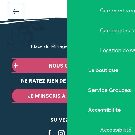
QUE FAIRE PENDANT LES VACANCES
Comment veni
D'AVRIL
à Clisson et dans le Vignoble Nantais ?
Comment se d
Place du Minage - 44190 Clisson
Location de sa
NOUS CONTACTER
La boutique
NE RATEZ RIEN DE NOTRE ACTUALITÉ
Service Groupes
JE M’INSCRIS À LA NEWSLETTER
Accessibilité
SUIVEZ-NOUS
Accessibilité