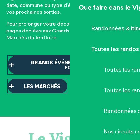
date, commune ou type d’événement pour composer
Que faire
dans le V
vos prochaines sorties.
Pour prolonger votre découverte, consultez nos
Randonnées & iti
pages dédiées aux Grands événements et aux
Marchés du territoire.
Toutes les randos
GRANDS ÉVÉNEMENTS ET TEMPS
FORTS
Toutes les r
LES MARCHÉS
Toutes les ra
Randonnées d
Visite guidée : les essentiels de Clisson
Atelier - L'herbier en cyanotype
Le Vignoble
Nos circuits 
Escapade en Muscadet au cœur du Vignoble Nantais