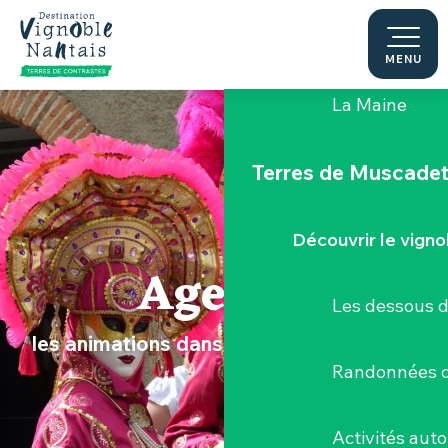
Aller
au
Le "Porte-Vue
contenu
MENU
principal
La Maine
Terres de Muscade
Découvrir le vigno
Agenda
Les dessous 
les animations dans le Vignoble Nantais
Randonnées d
Activités aut