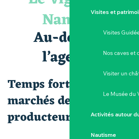
Visite guidée « Histoire d'un jardin pittoresque »
« Veduta, les palais oubliés d'Italie » Thomas Jorion
Nantais
Visites et patrimo
Le bleu dans tous ses états
Visites et dégustations
Atelier Cyanotype en lien avec l'exposition Veduta - Les p
Au-delà de
Visites Guidé
Escapade sensorielle pour enfants savants ....
Clisson gîte et couvert XIXe - XXe siècles
Visite guidée « Au cœur de la forteresse »
l’agenda
Nos caves et
Balade semi nocturne en canoë-kayak
Visiter un ch
Temps forts et
Le Musée du 
marchés de
producteurs
Activités autour 
Nautisme