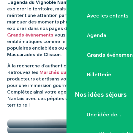
L’
agenda du Vignoble Nantais
regorge d’idées pour
explorer le territoire, mais certaines expériences
Avec les enfants
méritent une attention particulière. Pour ne rien
manquer des moments phares qui animent la région,
explorez dans nos pages dédiées : les
Agenda
Grands événements
vous révèlent les rendez-vous
emblématiques comme le
Hellfest
, les fêtes
populaires endiablées ou encore les mystérieuses
Grands événemen
Mascarades de Clisson
.
À la recherche d’authenticité et de
saveurs locales
?
Retrouvez les
Marchés du Vignoble Nantais
, où
Billetterie
producteurs et artisans vous donnent rendez-vous
pour une immersion gourmande et conviviale.
Complétez ainsi votre agenda dans le Vignoble
Nos idées séjours
Nantais avec ces pépites qui font la richesse du
territoire !
TEMPS FORTS
Une idée de...
LES MARCHÉS