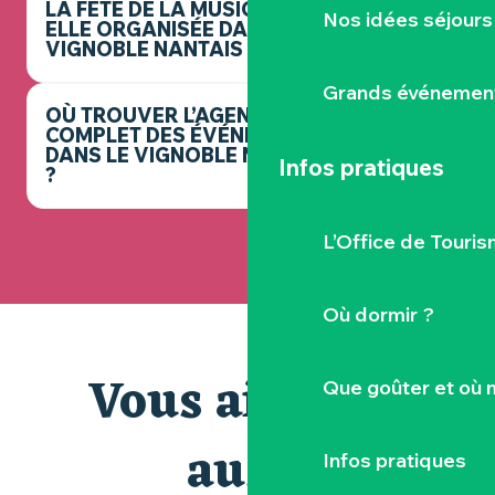
LA FÊTE DE LA MUSIQUE EST-
Nos idées séjours
ELLE ORGANISÉE DANS LE
VIGNOBLE NANTAIS ?
Grands événemen
OÙ TROUVER L’AGENDA
COMPLET DES ÉVÉNEMENTS
DANS LE VIGNOBLE NANTAIS
Infos pratiques
?
L’Office de Touris
Où dormir ?
Vous aimerez
Que goûter et où 
aussi
Infos pratiques