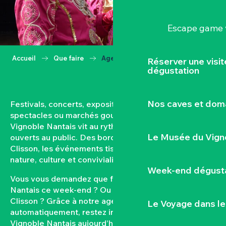
Escape game v
Accueil
Que faire
Agenda
Réserver une visi
dégustation
Nos caves et dom
Festivals, concerts, expositions, vendanges,
spectacles ou marchés gourmands… Toute l’année, le
Vignoble Nantais vit au rythme de ses rendez-vous
Le Musée du Vign
ouverts au public. Des bords de Loire aux coteaux de
Clisson, les événements tissent un lien fort entre
nature, culture et convivialité.
Week-end dégusta
Vous vous demandez que faire dans le Vignoble
Nantais ce week-end ? Ou quel est l’agenda de
Clisson ? Grâce à notre agenda mis à jour
Le Voyage dans le
automatiquement, restez informés des sorties dans le
Vignoble Nantais aujourd’hui et à venir. Filtrez par