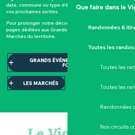
date, commune ou type d’événement pour composer
Que faire
dans le V
vos prochaines sorties.
Pour prolonger votre découverte, consultez nos
Randonnées & iti
pages dédiées aux Grands événements et aux
Marchés du territoire.
Toutes les randos
GRANDS ÉVÉNEMENTS ET TEMPS
FORTS
Toutes les r
LES MARCHÉS
Toutes les ra
Randonnées d
Escape game
Balade semi nocturne en canoë-kayak
Le Vignoble
Nos circuits 
Les essentiels du Hellfest - Visite guidée du site