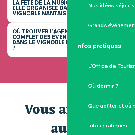
LA FÊTE DE LA MUSIQUE EST-
Nos idées séjours
ELLE ORGANISÉE DANS LE
VIGNOBLE NANTAIS ?
Grands événemen
OÙ TROUVER L’AGENDA
COMPLET DES ÉVÉNEMENTS
DANS LE VIGNOBLE NANTAIS
Infos pratiques
?
L’Office de Touris
Où dormir ?
Vous aimerez
Que goûter et où 
aussi
Infos pratiques