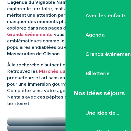
L’
agenda du Vignoble Nantais
regorge d’idées pour
explorer le territoire, mais certaines expériences
Avec les enfants
méritent une attention particulière. Pour ne rien
manquer des moments phares qui animent la région,
explorez dans nos pages dédiées : les
Agenda
Grands événements
vous révèlent les rendez-vous
emblématiques comme le
Hellfest
, les fêtes
populaires endiablées ou encore les mystérieuses
Grands événemen
Mascarades de Clisson
.
À la recherche d’authenticité et de
saveurs locales
?
Retrouvez les
Marchés du Vignoble Nantais
, où
Billetterie
producteurs et artisans vous donnent rendez-vous
pour une immersion gourmande et conviviale.
Complétez ainsi votre agenda dans le Vignoble
Nos idées séjours
Nantais avec ces pépites qui font la richesse du
territoire !
TEMPS FORTS
Une idée de...
LES MARCHÉS