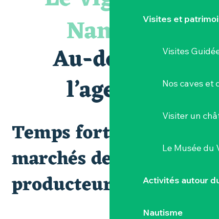
Visite guidée « Histoire d'un jardin pittoresque »
« Veduta, les palais oubliés d'Italie » Thomas Jorion
Nantais
Visites et patrimo
Le bleu dans tous ses états
Visites et dégustations
Atelier Cyanotype en lien avec l'exposition Veduta - Les p
Au-delà de
Visites Guidé
Sortie à pied de découverte du marais de Goulaine
Clisson gîte et couvert XIXe - XXe siècles
Visite guidée « Au cœur de la forteresse »
l’agenda
Nos caves et
Vente de légumes bio
Visiter un ch
Temps forts et
Le Musée du 
marchés de
producteurs
Activités autour 
Nautisme