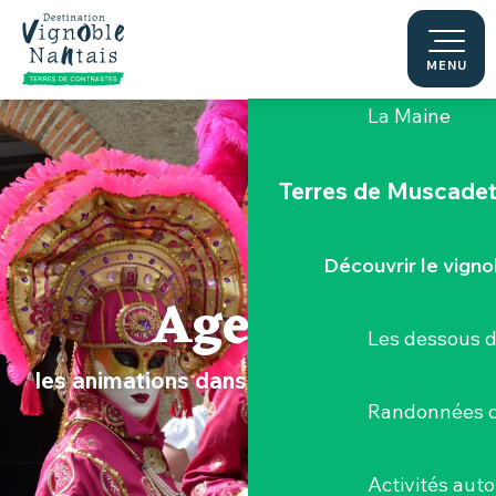
Aller
au
Le "Porte-Vue
contenu
MENU
principal
La Maine
Terres de Muscade
Découvrir le vigno
Agenda
Les dessous 
les animations dans le Vignoble Nantais
Randonnées d
Activités aut