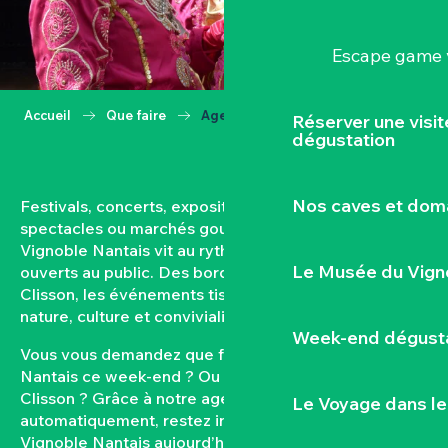
Escape game v
Accueil
Que faire
Agenda
Réserver une visi
dégustation
Nos caves et dom
Festivals, concerts, expositions, vendanges,
spectacles ou marchés gourmands… Toute l’année, le
Vignoble Nantais vit au rythme de ses rendez-vous
Le Musée du Vign
ouverts au public. Des bords de Loire aux coteaux de
Clisson, les événements tissent un lien fort entre
nature, culture et convivialité.
Week-end dégusta
Vous vous demandez que faire dans le Vignoble
Nantais ce week-end ? Ou quel est l’agenda de
Clisson ? Grâce à notre agenda mis à jour
Le Voyage dans le
automatiquement, restez informés des sorties dans le
Vignoble Nantais aujourd’hui et à venir. Filtrez par