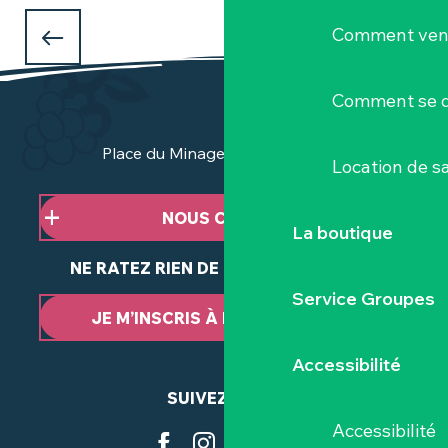
Les incontournables de l'été
Comment veni
4 EXPOSITIONS À VOIR CET ÉTÉ
à Clisson et dans le Vignoble Nantais
Comment se d
Place du Minage - 44190 Clisson
Location de sa
NOUS CONTACTER
La boutique
NE RATEZ RIEN DE NOTRE ACTUALITÉ
Service Groupes
JE M’INSCRIS À LA NEWSLETTER
Accessibilité
SUIVEZ-NOUS
Accessibilité