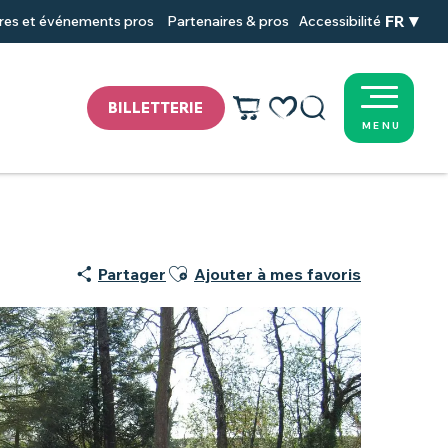
FR
res et événements pros
Partenaires & pros
Accessibilité
BILLETTERIE
MENU
Voir les favoris
Recherche
Ajouter aux favoris
Partager
Ajouter à mes favoris