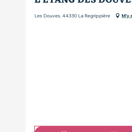
L'ÉTANG DES DOUVE
Les Douves, 44330 La Regrippière
M'y 