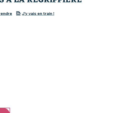
S À LA REGRIPPIÈRE
rendre
J'y vais en train !