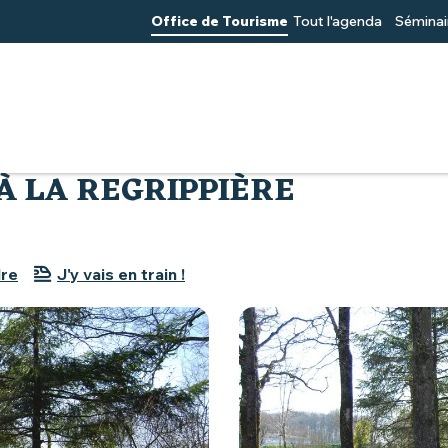
Office de Tourisme
Tout l'agenda
Séminai
rippière
À LA REGRIPPIÈRE
dre
J'y vais en train !