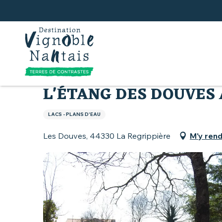
Aller
au
contenu
principal
Accueil
Que faire
L'étang des Douves à La Reg
L'ÉTANG DES DOUVES 
LACS - PLANS D'EAU
Les Douves, 44330 La Regrippière
M'y ren