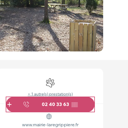
OUVERTURE ET COO
Animaux acceptés
+ 1 autre(s) prestation(s)
02 40 33 63
▒▒
www.mairie-laregrippiere.fr